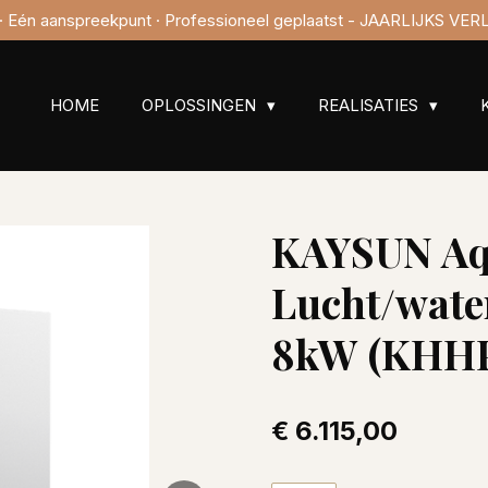
s · Eén aanspreekpunt · Professioneel geplaatst - JAARLIJKS V
HOME
OPLOSSINGEN
REALISATIES
KAYSUN Aq
Lucht/wat
8kW (KHHP
€ 6.115,00