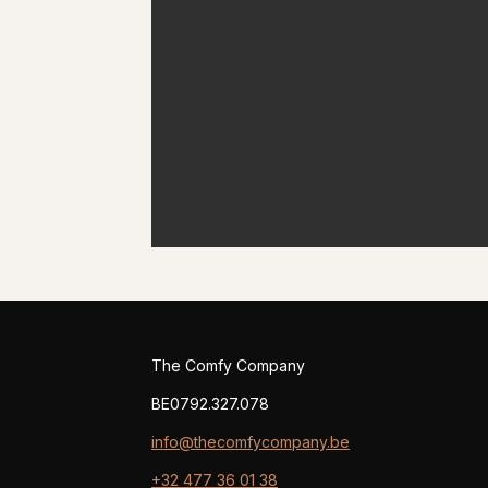
The Comfy Company
BE0792.327.078
info@thecomfycompany.be
+32 477 36 01 38