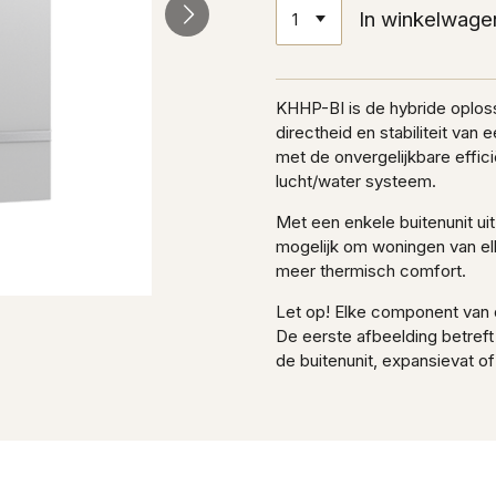
In winkelwage
KHHP-BI is de hybride oploss
directheid en stabiliteit van
met de onvergelijkbare effic
lucht/water systeem.
Met een enkele buitenunit ui
mogelijk om woningen van elk
meer thermisch comfort.
Let op! Elke component van
De eerste afbeelding betref
de buitenunit, expansievat of