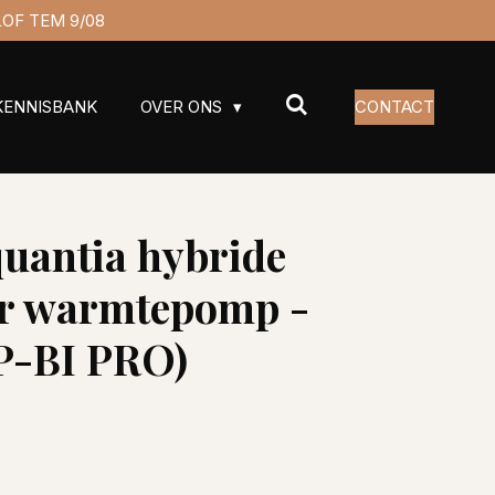
ERLOF TEM 9/08
KENNISBANK
OVER ONS
CONTACT
uantia hybride
er warmtepomp -
-BI PRO)