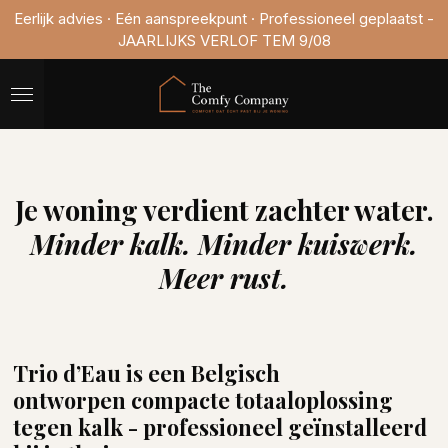
Eerlijk advies · Eén aanspreekpunt · Professioneel geplaatst -
Ga
JAARLIJKS VERLOF TEM 9/08
direct
naar
de
hoofdinhoud
Je woning verdient zachter water.
Minder kalk. Minder kuiswerk.
Meer rust.
Trio d’Eau is een
Belgisch
ontworpen
compacte totaaloplossing
tegen kalk - professioneel geïnstalleerd