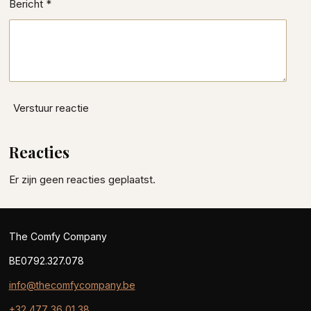
Bericht *
Verstuur reactie
Reacties
Er zijn geen reacties geplaatst.
The Comfy Company
BE0792.327.078
info@thecomfycompany.be
+32 477 36 01 38