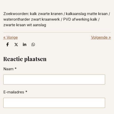
Zoekwoorden: kalk zwarte kranen / kalkaanslag matte kraan /
waterontharder zwart kraanwerk / PVD afwerking kalk /
zwarte kraan wit aanslag
«
Vorige
Volgende
»
D
D
S
D
e
e
h
e
l
e
a
l
Reactie plaatsen
e
l
r
e
n
e
n
Naam *
E-mailadres *