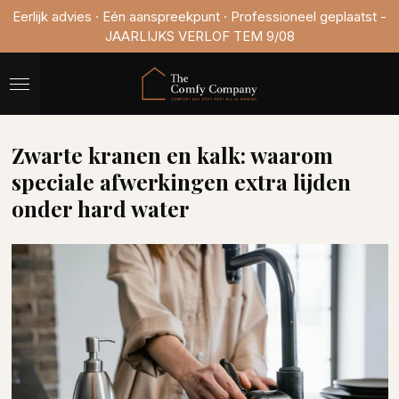
Eerlijk advies · Eén aanspreekpunt · Professioneel geplaatst -
Ga
JAARLIJKS VERLOF TEM 9/08
direct
naar
de
hoofdinhoud
Zwarte kranen en kalk: waarom
speciale afwerkingen extra lijden
onder hard water