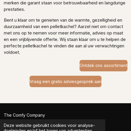
merken die garant staan voor betrouwbaarheid en langdurige
prestaties.
Bent u klaar om te genieten van de warmte, gezelligheid en
duurzaamheid van een pelletkachel? Aarzel niet om contact
met ons op te nemen voor meer informatie, advies op maat
en een vrijblijvende offerte. Wij staan klaar om u te helpen de
perfecte pelletkachel te vinden die aan al uw verwachtingen
voldoet.
Ontdek ons assortiment
Vraag een gratis adviesgesprek aan
The Comfy Company
Deze website gebruikt cookies voor analyse-
BE0792.327.078
doeleinden en/of het tonen van advertenties.