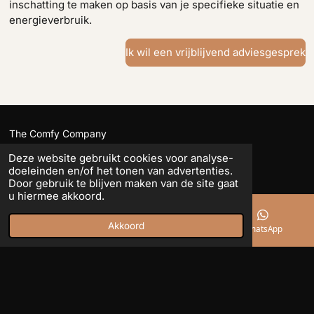
inschatting te maken op basis van je specifieke situatie en
energieverbruik.
Ik wil een vrijblijvend adviesgesprek
The Comfy Company
Deze website gebruikt cookies voor analyse-
BE0792.327.078
doeleinden en/of het tonen van advertenties.
info@thecomfycompany.be
Door gebruik te blijven maken van de site gaat
u hiermee akkoord.
+32 477 36 01 38
Akkoord
E-mailadres
Telefoonnummer
WhatsApp
I
W
n
h
© 2022 - 2026 The Comfy Company
s
a
Powered by
JouwWeb
t
t
a
s